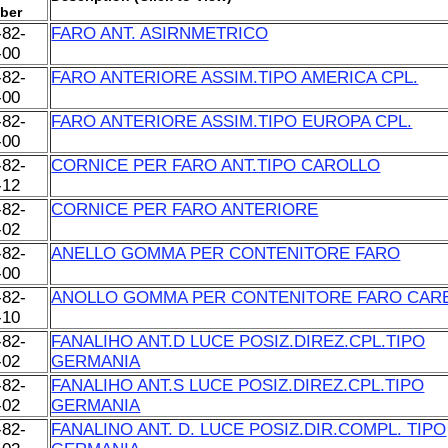
ber
-82-
FARO ANT. ASIRNMETRICO
-00
-82-
FARO ANTERIORE ASSIM.TIPO AMERICA CPL.
-00
-82-
FARO ANTERIORE ASSIM.TIPO EUROPA CPL.
-00
-82-
CORNICE PER FARO ANT.TIPO CAROLLO
-12
-82-
CORNICE PER FARO ANTERIORE
-02
-82-
ANELLO GOMMA PER CONTENITORE FARO
-00
-82-
ANOLLO GOMMA PER CONTENITORE FARO CAR
-10
-82-
FANALIHO ANT.D LUCE POSIZ.DIREZ.CPL.TIPO
-02
GERMANIA
-82-
FANALIHO ANT.S LUCE POSIZ.DIREZ.CPL.TIPO
-02
GERMANIA
-82-
FANALINO ANT. D. LUCE POSIZ.DIR.COMPL. TIPO