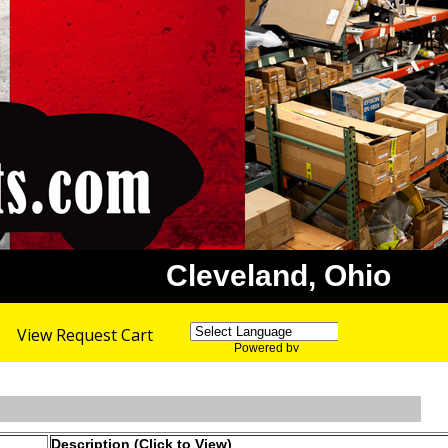
Cleveland, Ohio
View Request Cart
Powered by
Translate
Description (Click to View)